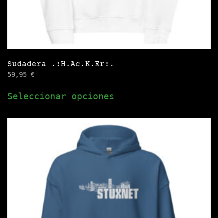
producto
Sudadera .:H.Ac.K.Er:.
59,95
€
Este
Seleccionar opciones
producto
tiene
múltiples
variantes.
Las
opciones
se
pueden
elegir