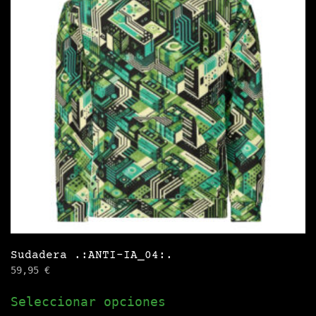
opciones
se
pueden
elegir
en
la
página
de
producto
Sudadera .:ANTI-IA_04:.
59,95
€
Este
Seleccionar opciones
producto