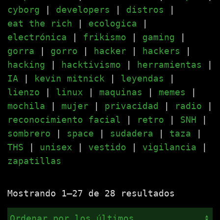
cyborg
|
developers
|
distros
|
eat the rich
|
ecologica
|
electrónica
|
frikismo
|
gaming
|
gorra
|
gorro
|
hacker
|
hackers
|
hacking
|
hacktivismo
|
herramientas
|
IA
|
kevin mitnick
|
leyendas
|
lienzo
|
linux
|
maquinas
|
memes
|
mochila
|
mujer
|
privacidad
|
radio
|
reconocimiento facial
|
retro
|
SNH
|
sombrero
|
space
|
sudadera
|
taza
|
THS
|
unisex
|
vestido
|
vigilancia
|
zapatillas
Ordenado
Mostrando 1–27 de 28 resultados
por
los
últimos