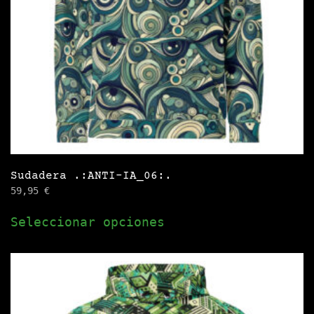
en
la
página
de
producto
Sudadera .:ANTI-IA_06:.
59,95
€
Este
Seleccionar opciones
producto
tiene
múltiples
variantes.
Las