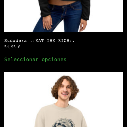
producto
Sudadera .:EAT THE RICH:.
54,95
€
Este
Seleccionar opciones
producto
tiene
múltiples
variantes.
Las
opciones
se
pueden
elegir