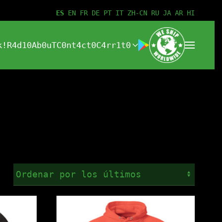
ES
EN
FR
DE
PT
IT
ZH-CN
RU
JA
AR
HI
k!
R4d10
Ab0uT
C0nt4ct0
C4rr1t0