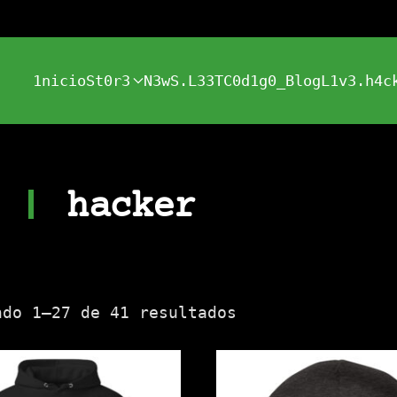
1nicio
St0r3
N3wS.L33T
C0d1g0_Blog
L1v3.h4c
hacker
Ordenado
ndo 1–27 de 41 resultados
por
los
últimos