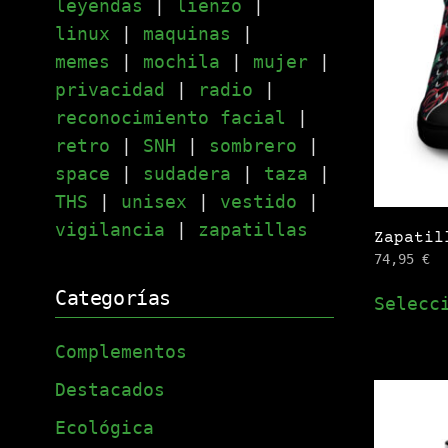
leyendas
|
lienzo
|
linux
|
maquinas
|
memes
|
mochila
|
mujer
|
privacidad
|
radio
|
reconocimiento facial
|
retro
|
SNH
|
sombrero
|
space
|
sudadera
|
taza
|
THS
|
unisex
|
vestido
|
vigilancia
|
zapatillas
Zapatil
74,95
€
Categorías
Selecc
Complementos
Destacados
Ecológica