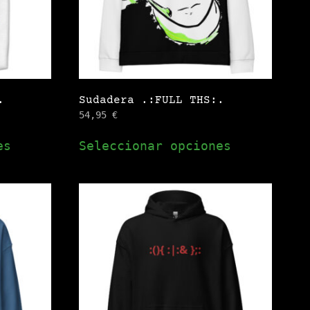
elegir
elegir
en
en
la
la
página
página
de
de
.
Sudadera .:FULL THS:.
producto
producto
54,95
€
Este
Este
es
Seleccionar opciones
producto
producto
tiene
tiene
múltiples
múltiples
variantes.
variantes.
Las
Las
opciones
opciones
se
se
pueden
pueden
elegir
elegir