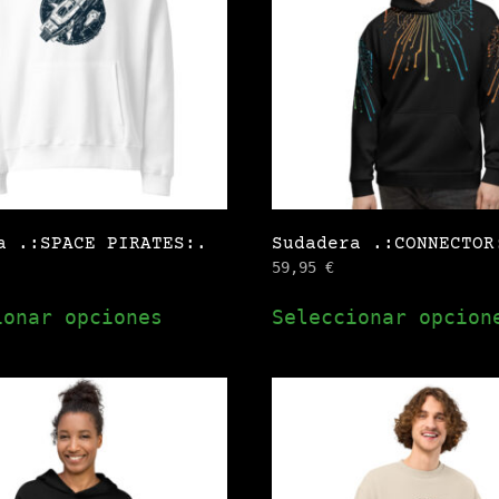
opciones
se
pueden
elegir
en
la
página
de
a .:SPACE PIRATES:.
Sudadera .:CONNECTOR
producto
59,95
€
Este
ionar opciones
Seleccionar opcion
producto
tiene
múltiples
variantes.
Las
opciones