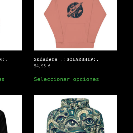
se
se
pueden
pueden
elegir
elegir
en
en
la
la
página
página
de
de
M:.
Sudadera .:SOLARSHIP:.
producto
producto
54,95
€
Este
Este
es
Seleccionar opciones
producto
producto
tiene
tiene
múltiples
múltiples
variantes.
variantes.
Las
Las
opciones
opciones
se
se