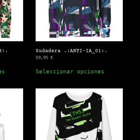
pueden
pueden
elegir
elegir
en
en
la
la
página
página
de
de
3:.
Sudadera .:ANTI-IA_01:.
producto
producto
59,95
€
Este
Este
es
Seleccionar opciones
producto
producto
tiene
tiene
múltiples
múltiples
variantes.
variantes.
Las
Las
opciones
opciones
se
se
pueden
pueden