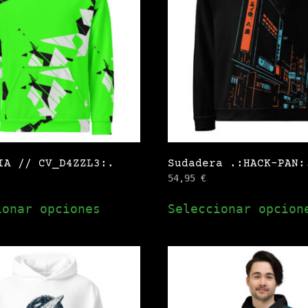
opciones
se
pueden
elegir
en
la
página
de
IA // CV_D4ZZL3:.
Sudadera .:HACK-PAN:
producto
54,95
€
Este
ionar opciones
Seleccionar opcion
producto
tiene
múltiples
variantes.
Las