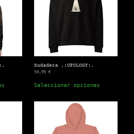
opciones
opciones
se
se
pueden
pueden
elegir
elegir
en
en
la
la
página
página
de
de
:.
Sudadera .:UFOLOGY:.
producto
producto
54,95
€
Este
Este
es
Seleccionar opciones
producto
producto
tiene
tiene
múltiples
múltiples
variantes.
variantes.
Las
Las
opciones
opciones