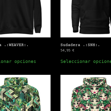
pueden
elegir
en
la
página
de
a .:WEAVER:.
Sudadera .:SNH:.
producto
54,95
€
Este
ionar opciones
Seleccionar opcion
producto
tiene
múltiples
variantes.
Las
opciones
se