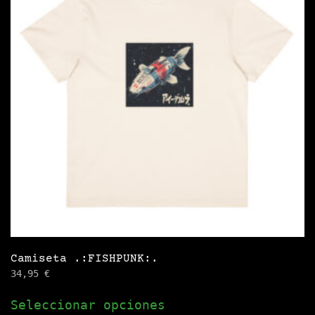
Camiseta .:FISHPUNK:.
34,95
€
Este
Seleccionar opciones
producto