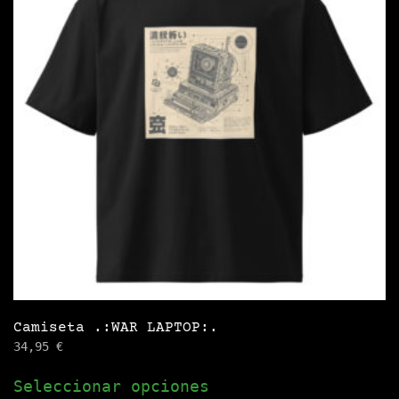
Camiseta .:WAR LAPTOP:.
34,95
€
Este
Seleccionar opciones
producto