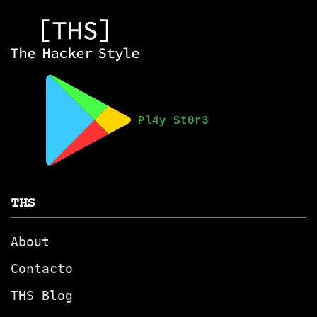
opciones
se
pueden
elegir
en
la
página
de
producto
THS
About
Contacto
THS Blog