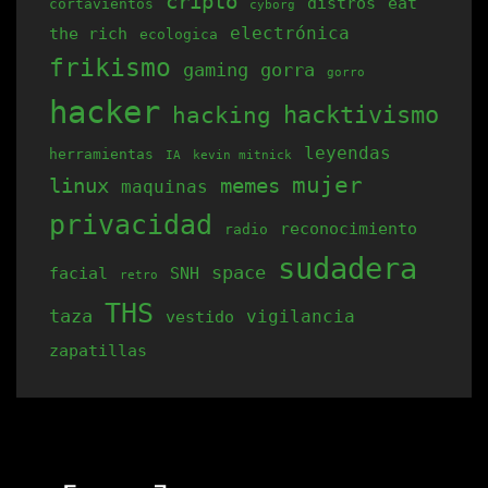
cripto
distros
eat
cortavientos
cyborg
electrónica
the rich
ecologica
frikismo
gaming
gorra
gorro
hacker
hacking
hacktivismo
leyendas
herramientas
IA
kevin mitnick
mujer
linux
memes
maquinas
privacidad
reconocimiento
radio
sudadera
space
facial
SNH
retro
THS
taza
vigilancia
vestido
zapatillas