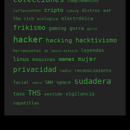
complementos
cripto
distros
eat
cortavientos
cyborg
electrónica
the rich
ecologica
frikismo
gaming
gorra
gorro
hacker
hacking
hacktivismo
leyendas
herramientas
IA
kevin mitnick
mujer
linux
memes
maquinas
privacidad
reconocimiento
radio
sudadera
space
facial
SNH
retro
THS
taza
vigilancia
vestido
zapatillas