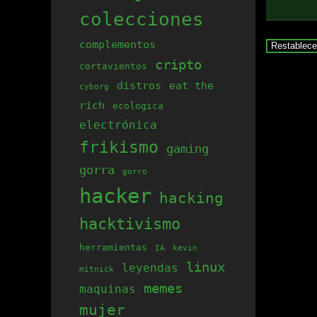
colecciones
complementos
Restablece
cripto
cortavientos
distros
eat the
cyborg
rich
ecologica
electrónica
frikismo
gaming
gorra
gorro
hacker
hacking
hacktivismo
herramientas
IA
kevin
linux
leyendas
mitnick
memes
maquinas
mujer