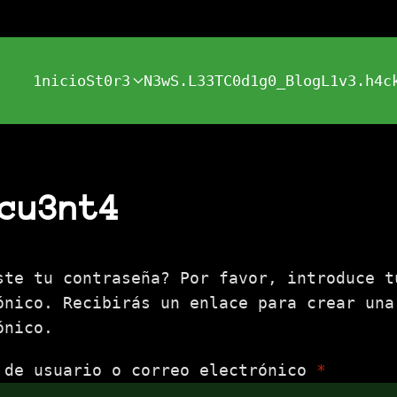
1nicio
St0r3
N3wS.L33T
C0d1g0_Blog
L1v3.h4c
cu3nt4
ste tu contraseña? Por favor, introduce t
ónico. Recibirás un enlace para crear una
ónico.
Obligat
 de usuario o correo electrónico
*