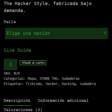
The Hacker Style, fabricada bajo
demanda.
Talla
Size Guide
Sudadera
Añadir al carrito
.:H.Ac.K.Er:.
SKU:
N/D
cantidad
Categorías:
Ropa
,
STORE THS
,
Sudaderas
Etiquetas:
frikismo
,
hacker
,
hacking
,
sudadera
Descripción
Información adicional
Valoraciones (0)