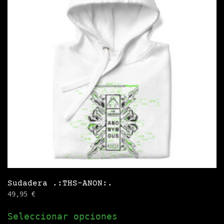
opciones
se
pueden
elegir
en
la
página
de
producto
Sudadera .:THS-ANON:.
49,95
€
Este
Seleccionar opciones
producto