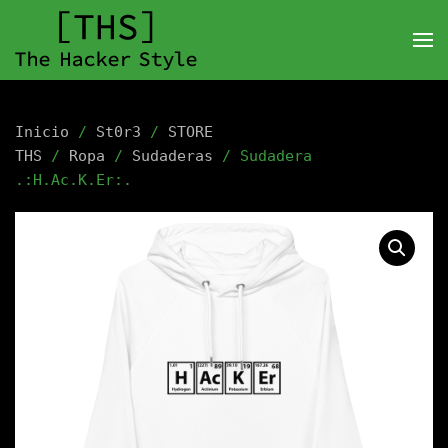
Inicio
/
St0r3
/
STORE
THS
/
Ropa
/
Sudaderas
/ Sudadera
.:H.Ac.K.Er:.