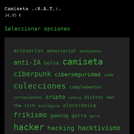
Camiseta .:R.A.T.:.
34,95
€
Este
Seleccionar opciones
producto
tiene
múltiples
accesorios
adversarial
anonymous
variantes.
camiseta
anti-IA
bolsa
Las
opciones
ciberpunk
ciberseguridad
code
se
colecciones
complementos
pueden
cripto
elegir
distros
eat
cortavientos
cyborg
electrónica
the rich
en
ecologica
frikismo
la
gaming
gorra
gorro
página
hacker
hacking
hacktivismo
de