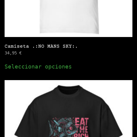
de
producto
Camiseta .:NO MANS SKY:.
34,95
€
Este
Seleccionar opciones
producto
tiene
múltiples
variantes.
Las
opciones
se
pueden