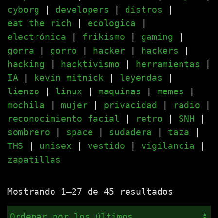
cyborg
|
developers
|
distros
|
eat the rich
|
ecologica
|
electrónica
|
frikismo
|
gaming
|
gorra
|
gorro
|
hacker
|
hackers
|
hacking
|
hacktivismo
|
herramientas
|
IA
|
kevin mitnick
|
leyendas
|
lienzo
|
linux
|
maquinas
|
memes
|
mochila
|
mujer
|
privacidad
|
radio
|
reconocimiento facial
|
retro
|
SNH
|
sombrero
|
space
|
sudadera
|
taza
|
THS
|
unisex
|
vestido
|
vigilancia
|
zapatillas
Ordenado
Mostrando 1–27 de 45 resultados
por
los
últimos