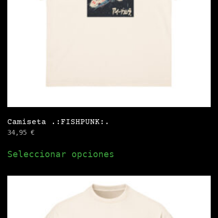
en
la
página
de
producto
Camiseta .:FISHPUNK:.
34,95
€
Este
Seleccionar opciones
producto
tiene
múltiples
variantes.
Las