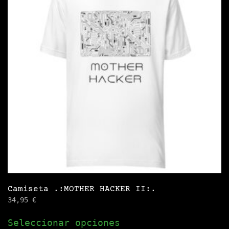
opciones
se
pueden
elegir
en
la
página
de
producto
Camiseta .:MOTHER HACKER II:.
34,95
€
Este
Seleccionar opciones
producto