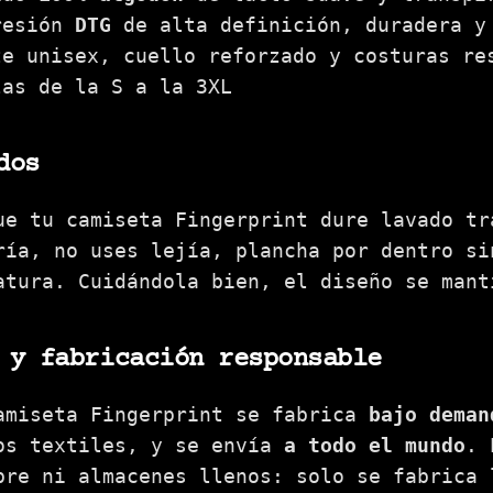
resión
DTG
de alta definición, duradera y
te unisex, cuello reforzado y costuras re
las de la S a la 3XL
dos
ue tu camiseta Fingerprint dure lavado tr
ría, no uses lejía, plancha por dentro si
atura. Cuidándola bien, el diseño se mant
 y fabricación responsable
amiseta Fingerprint se fabrica
bajo deman
os textiles, y se envía
a todo el mundo
. 
bre ni almacenes llenos: solo se fabrica 