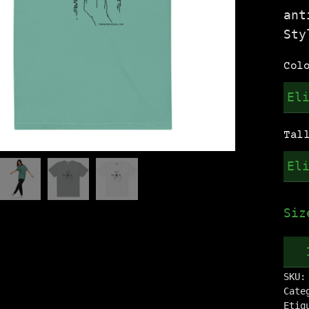
ant
Sty
Col
Tal
Siz
Cam
.:F
SKU
can
Cate
Etiq