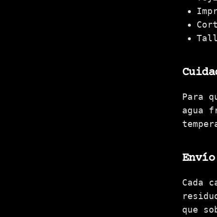
Imp
Cor
Tal
Cuida
Para q
agua f
temper
Envío
Cada c
residu
que so