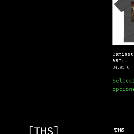
Camiset
ART:.
34,95
€
Selecc
opcion
THS