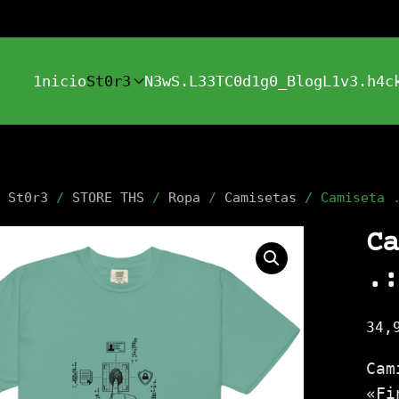
1nicio
St0r3
N3wS.L33T
C0d1g0_Blog
L1v3.h4c
/
St0r3
/
STORE THS
/
Ropa
/
Camisetas
/ Camiseta .
Ca
.:
34,
Cam
«Fi