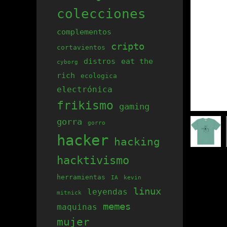
colecciones
complementos
cripto
cortavientos
distros
eat the
cyborg
rich
ecologica
electrónica
frikismo
gaming
gorra
gorro
hacker
hacking
hacktivismo
herramientas
IA
kevin
linux
leyendas
mitnick
memes
maquinas
mujer