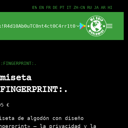
ES
EN
FR
DE
PT
IT
ZH-CN
RU
JA
AR
HI
k!
R4d10
Ab0uT
C0nt4ct0
C4rr1t0
:FINGERPRINT:.
miseta
FINGERPRINT:.
95
€
iseta de algodón con diseño
ngerprint» — la privacidad y la