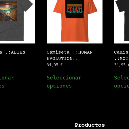
elegir
elegir
en
en
la
la
página
página
de
de
producto
producto
a .:ALIEN
Camiseta .:HUMAN
Camis
EVOLUTION:.
.:MOT
34,95
€
34,95
Este
Este
ionar
Seleccionar
Sele
producto
producto
es
opciones
opci
tiene
tiene
múltiples
múltiple
variantes.
variante
Las
Las
opciones
opciones
Productos
se
se