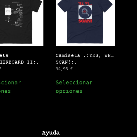
elegir
en
la
página
de
producto
eta
Camiseta .:YES, WE…
HERBOARD II:.
SCAN!:.
€
34,95
€
Este
Este
ccionar
Seleccionar
producto
produc
ones
opciones
tiene
tiene
s
múltiples
múltip
s.
variantes.
varian
Las
Las
opciones
opcion
Ayuda
se
se