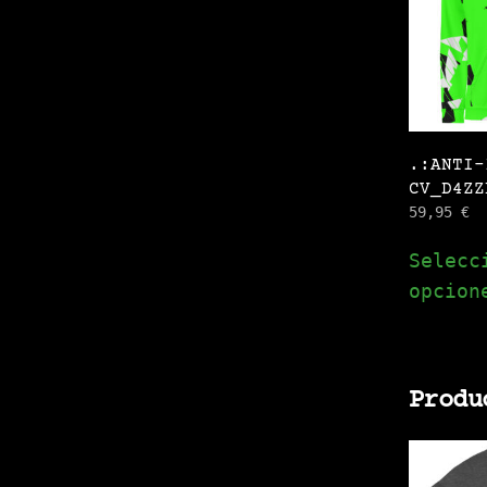
.:ANTI-
CV_D4ZZ
59,95
€
Selecc
opcion
Produ