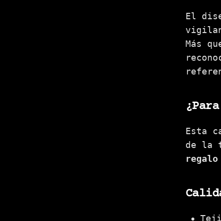
El dis
vigila
Más qu
recono
refere
¿Para
Esta c
de la 
regalo
Calid
Tej