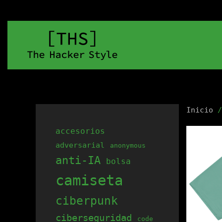
Inicio
accesorios
adversarial
anonymous
anti-IA
bolsa
camiseta
ciberpunk
ciberseguridad
code