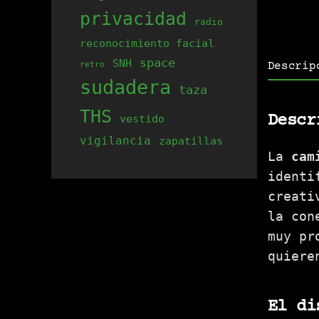
privacidad
radio
reconocimiento facial
space
SNH
retro
Descrip
sudadera
taza
THS
Descr
vestido
vigilancia
zapatillas
La
cam
identi
creati
la con
muy pr
quiere
El di