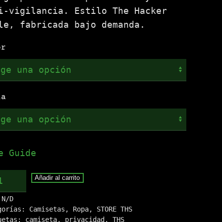
i-vigilancia. Estilo The Hacker
le, fabricada bajo demanda.
or
la
e Guide
iseta
Añadir al carrito
INGERPRINT:.
:
N/D
tidad
gorías:
Camisetas
,
Ropa
,
STORE THS
uetas:
camiseta
,
privacidad
,
THS