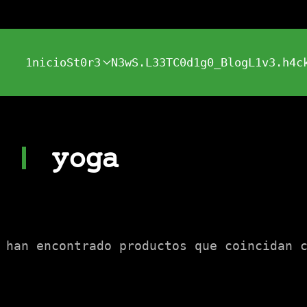
1nicio
St0r3
N3wS.L33T
C0d1g0_Blog
L1v3.h4c
yoga
 han encontrado productos que coincidan 