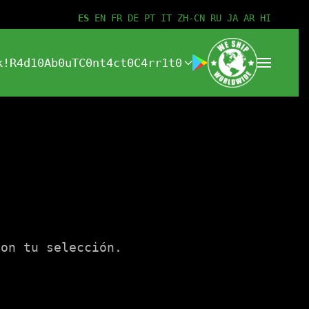
ES
EN
FR
DE
PT
IT
ZH-CN
RU
JA
AR
HI
k!
R4d10
Ab0uT
C0nt4ct0
C4rr1t0
con tu selección.