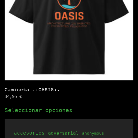
pueden
elegir
en
la
página
de
producto
Camiseta .:OASIS:.
34,95
€
Este
Seleccionar opciones
producto
tiene
múltiples
accesorios
adversarial
anonymous