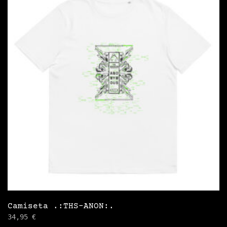
pueden
elegir
en
la
página
de
producto
Camiseta .:THS-ANON:.
34,95
€