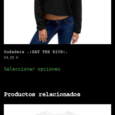
página
de
producto
Sudadera .:EAT THE RICH:.
54,95
€
Este
Seleccionar opciones
producto
tiene
múltiples
variantes.
Productos relacionados
Las
opciones
se