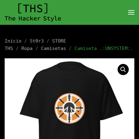
Inicio
/
St0r3
/
STORE
THS
/
Ropa
/
Camisetas
/ Camiseta .:UNSYSTEM:.