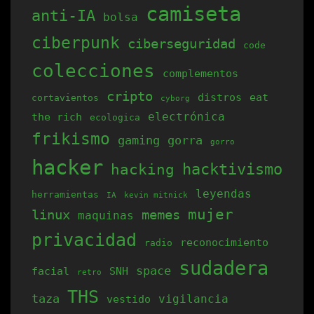
variantes.
camiseta
anti-IA
bolsa
Las
opciones
ciberpunk
ciberseguridad
code
se
colecciones
complementos
pueden
cripto
elegir
distros
eat
cortavientos
cyborg
electrónica
the rich
en
ecologica
frikismo
la
gaming
gorra
gorro
página
hacker
hacking
hacktivismo
de
leyendas
herramientas
producto
IA
kevin mitnick
mujer
linux
memes
maquinas
privacidad
reconocimiento
radio
sudadera
space
facial
SNH
retro
THS
taza
vigilancia
vestido