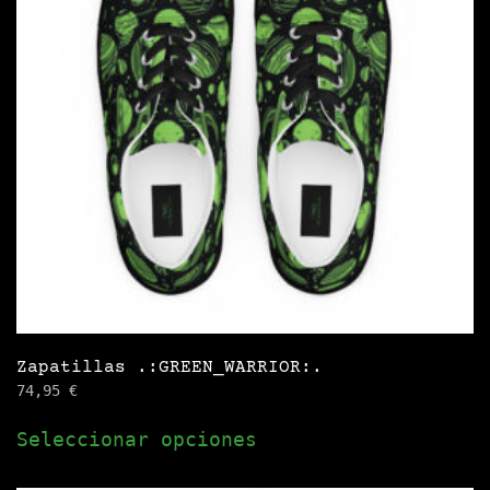
Zapatillas .:GREEN_WARRIOR:.
74,95
€
Este
Seleccionar opciones
producto
tiene