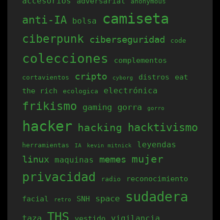
accesorios
adversarial
anonymous
variantes.
camiseta
anti-IA
bolsa
Las
opciones
ciberpunk
ciberseguridad
code
se
colecciones
complementos
pueden
cripto
elegir
distros
eat
cortavientos
cyborg
electrónica
the rich
en
ecologica
frikismo
la
gaming
gorra
gorro
página
hacker
hacking
hacktivismo
de
leyendas
herramientas
producto
IA
kevin mitnick
mujer
linux
memes
maquinas
privacidad
reconocimiento
radio
sudadera
space
facial
SNH
retro
THS
taza
vigilancia
vestido