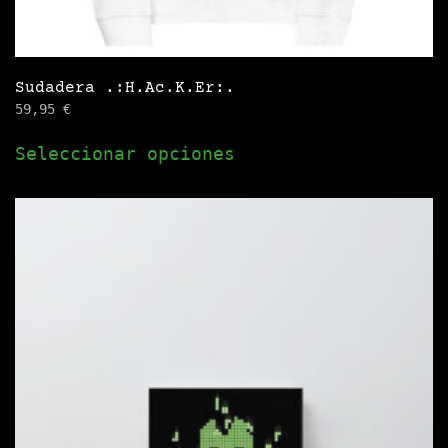
Sudadera .:H.Ac.K.Er:.
59,95
€
Este
Seleccionar opciones
producto
tiene
múltiples
variantes.
Las
opciones
se
pueden
elegir
en
la