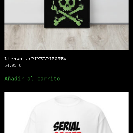
página
de
producto
Lienzo .:PIXELPIRATE»
54,95
€
Añadir al carrito