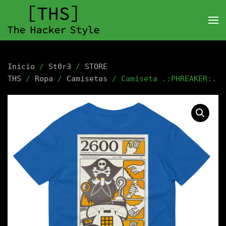
Inicio
/
St0r3
/
STORE
THS
/
Ropa
/
Camisetas
/ Camiseta .:PHREAKER:.