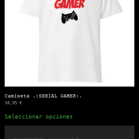
Camiseta .:SERIAL GAMER:.
34,95
€
Este
Seleccionar opciones
producto
tiene
múltiples