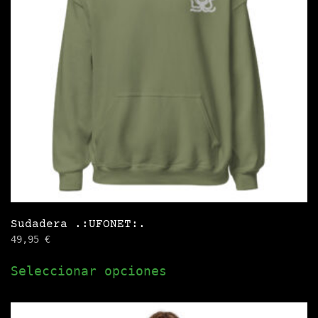
Sudadera .:UFONET:.
49,95
€
Este
Seleccionar opciones
producto
tiene
múltiples