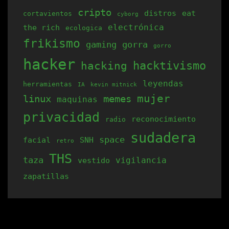
cripto
elegir
distros
eat
cortavientos
cyborg
electrónica
the rich
en
ecologica
frikismo
la
gaming
gorra
gorro
página
hacker
hacking
hacktivismo
de
leyendas
herramientas
producto
IA
kevin mitnick
mujer
linux
memes
maquinas
privacidad
reconocimiento
radio
sudadera
space
facial
SNH
retro
THS
taza
vigilancia
vestido
zapatillas