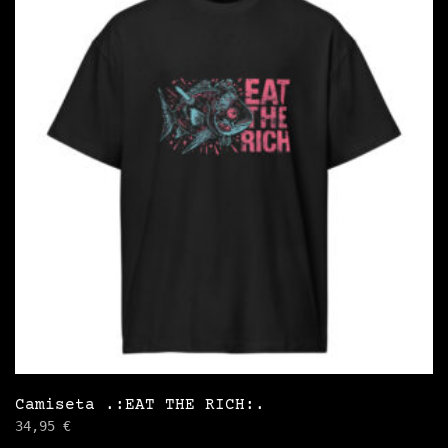
variantes.
Las
opciones
se
pueden
elegir
en
la
página
de
producto
Camiseta .:EAT THE RICH:.
34,95
€