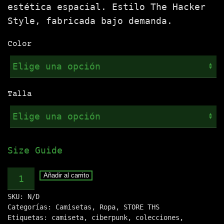
estética espacial. Estilo The Hacker
Style, fabricada bajo demanda.
Color
Talla
Size Guide
Camiseta
Añadir al carrito
.:SPACE
SKU:
N/D
ROOM:.
Categorías:
Camisetas
,
Ropa
,
STORE THS
cantidad
Etiquetas:
camiseta
,
ciberpunk
,
colecciones
,