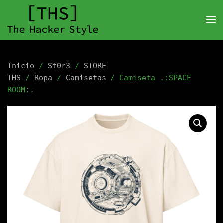
Inicio
/
St0r3
/
STORE
THS
/
Ropa
/
Camisetas
/ Camiseta .:SPACE
ROOM:.