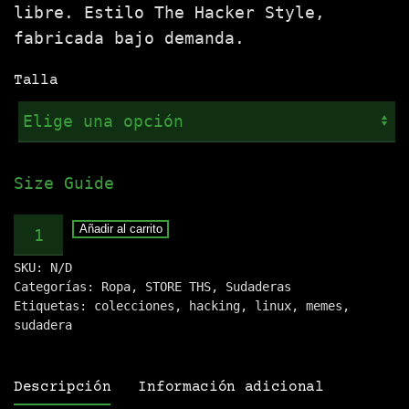
libre. Estilo The Hacker Style,
fabricada bajo demanda.
Talla
Size Guide
Sudadera
Añadir al carrito
.:ROOT
SKU:
N/D
SYSTEM:.
Categorías:
Ropa
,
STORE THS
,
Sudaderas
cantidad
Etiquetas:
colecciones
,
hacking
,
linux
,
memes
,
sudadera
Descripción
Información adicional