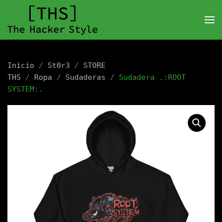
Inicio
/
St0r3
/
STORE
THS
/
Ropa
/
Sudaderas
/ Sudadera .:ROOT
SYSTEM:.