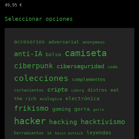
49,95
€
Este
Seleccionar opciones
producto
tiene
múltiples
accesorios
adversarial
anonymous
variantes.
camiseta
anti-IA
bolsa
Las
opciones
ciberpunk
ciberseguridad
code
se
colecciones
complementos
pueden
cripto
elegir
distros
eat
cortavientos
cyborg
electrónica
the rich
en
ecologica
frikismo
la
gaming
gorra
gorro
página
hacker
hacking
hacktivismo
de
leyendas
herramientas
producto
IA
kevin mitnick