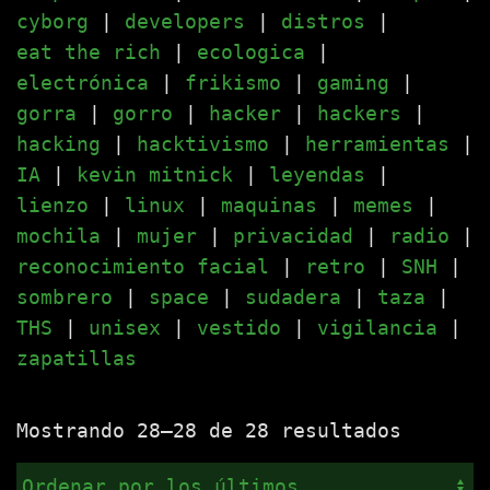
cyborg
|
developers
|
distros
|
eat the rich
|
ecologica
|
electrónica
|
frikismo
|
gaming
|
gorra
|
gorro
|
hacker
|
hackers
|
hacking
|
hacktivismo
|
herramientas
|
IA
|
kevin mitnick
|
leyendas
|
lienzo
|
linux
|
maquinas
|
memes
|
mochila
|
mujer
|
privacidad
|
radio
|
reconocimiento facial
|
retro
|
SNH
|
sombrero
|
space
|
sudadera
|
taza
|
THS
|
unisex
|
vestido
|
vigilancia
|
zapatillas
Ordenad
Mostrando 28–28 de 28 resultados
por
los
últimos