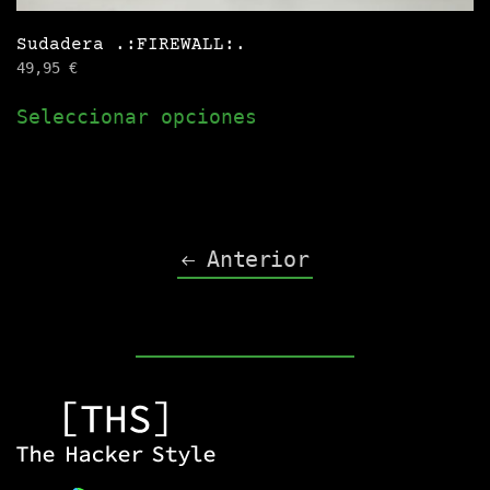
Sudadera .:FIREWALL:.
49,95
€
Este
Seleccionar opciones
producto
tiene
múltiples
variantes.
Las
Anterior
opciones
se
pueden
elegir
en
la
página