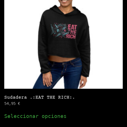
se
pueden
elegir
en
la
página
de
producto
Sudadera .:EAT THE RICH:.
54,95
€
Este
Seleccionar opciones
producto
tiene