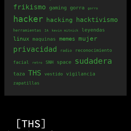
frikismo
la
gaming
gorra
gorro
página
hacker
hacking
hacktivismo
de
leyendas
herramientas
producto
IA
kevin mitnick
mujer
linux
memes
maquinas
privacidad
reconocimiento
radio
sudadera
space
facial
SNH
retro
THS
taza
vigilancia
vestido
zapatillas