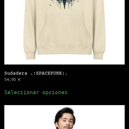
Sudadera .:SPACEPUNK:.
54,95
€
Este
Seleccionar opciones
producto
tiene
múltiples
variantes.
Las