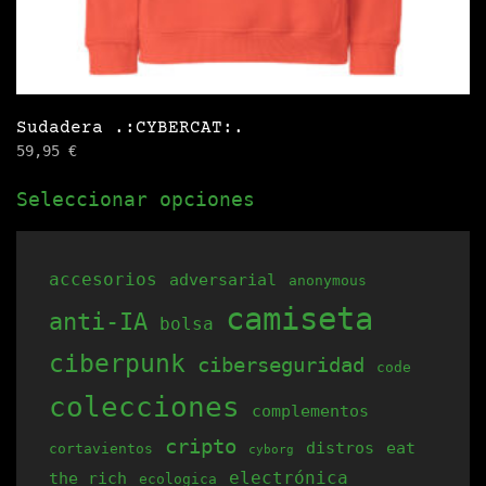
Sudadera .:CYBERCAT:.
59,95
€
Este
Seleccionar opciones
producto
tiene
múltiples
accesorios
adversarial
anonymous
variantes.
camiseta
anti-IA
bolsa
Las
opciones
ciberpunk
ciberseguridad
code
se
colecciones
complementos
pueden
cripto
elegir
distros
eat
cortavientos
cyborg
electrónica
the rich
en
ecologica