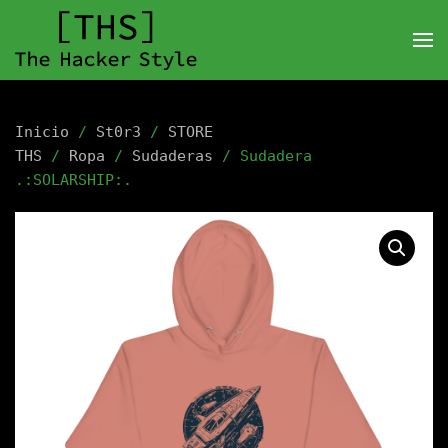
Inicio
/
St0r3
/
STORE
THS
/
Ropa
/
Sudaderas
/ Sudadera
.:SOLARSHIP:.