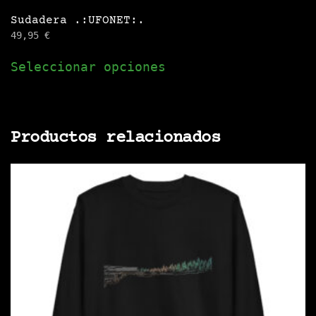
Sudadera .:UFONET:.
49,95
€
Este
Seleccionar opciones
producto
tiene
múltiples
variantes.
Productos relacionados
Las
opciones
se
pueden
elegir
en
la
página
de