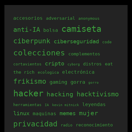
tiene
múltiples
accesorios
adversarial
anonymous
variantes.
camiseta
anti-IA
bolsa
Las
opciones
ciberpunk
ciberseguridad
code
se
colecciones
complementos
pueden
cripto
elegir
distros
eat
cortavientos
cyborg
electrónica
the rich
en
ecologica
frikismo
la
gaming
gorra
gorro
página
hacker
hacking
hacktivismo
de
leyendas
herramientas
producto
IA
kevin mitnick
mujer
linux
memes
maquinas
privacidad
reconocimiento
radio