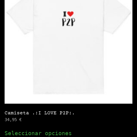
opciones
se
pueden
elegir
en
la
página
de
producto
Camiseta .:I LOVE P2P:.
34,95
€
Este
Seleccionar opciones
producto