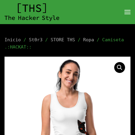
Inicio
/
St0r3
/
STORE THS
/
Ropa
/ Camiseta
.:HACKAT::