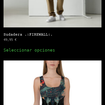
producto
Sudadera .:FIREWALL:.
49,95
€
Este
Seleccionar opciones
producto
tiene
múltiples
variantes.
Las
opciones
se
pueden
elegir