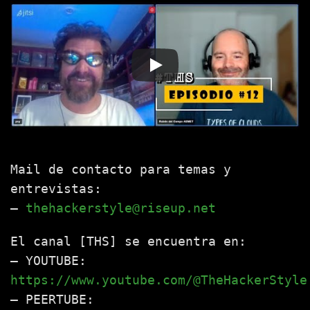
Mail de contacto para temas y
entrevistas:
–
thehackerstyle@riseup.net
El canal [THS] se encuentra en:
– YOUTUBE:
https://www.youtube.com/@TheHackerStyle
– PEERTUBE: