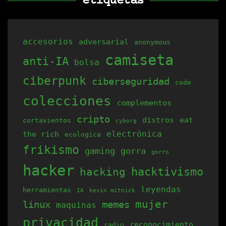
etiquetas
accesorios
adversarial
anonymous
camiseta
anti-IA
bolsa
ciberpunk
ciberseguridad
code
colecciones
complementos
cripto
distros
eat
cortavientos
cyborg
electrónica
the rich
ecologica
frikismo
gaming
gorra
gorro
hacker
hacking
hacktivismo
leyendas
herramientas
IA
kevin mitnick
mujer
linux
memes
maquinas
privacidad
reconocimiento
radio