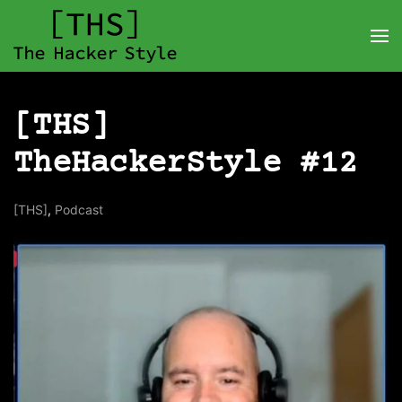
[THS]
TheHackerStyle #12
[THS]
,
Podcast