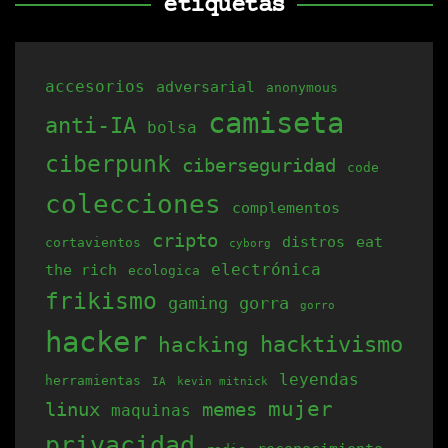
etiquetas
accesorios
adversarial
anonymous
camiseta
anti-IA
bolsa
ciberpunk
ciberseguridad
code
colecciones
complementos
cripto
distros
eat
cortavientos
cyborg
electrónica
the rich
ecologica
frikismo
gaming
gorra
gorro
hacker
hacking
hacktivismo
leyendas
herramientas
IA
kevin mitnick
mujer
linux
memes
maquinas
privacidad