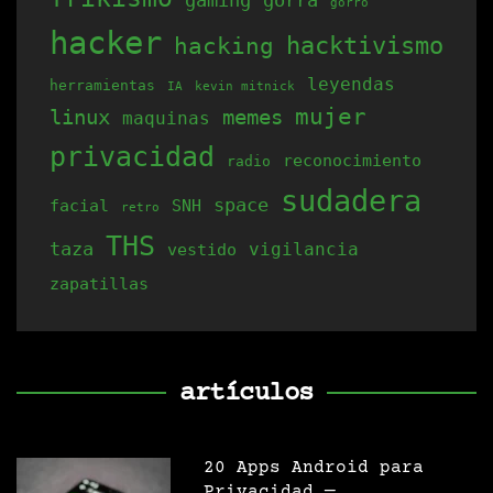
gorro
hacker
hacking
hacktivismo
leyendas
herramientas
IA
kevin mitnick
mujer
linux
memes
maquinas
privacidad
reconocimiento
radio
sudadera
space
facial
SNH
retro
THS
taza
vigilancia
vestido
zapatillas
artículos
20 Apps Android para
Privacidad —