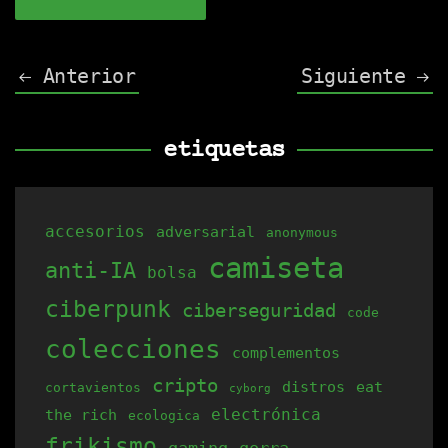
Anterior
Siguiente
etiquetas
accesorios
adversarial
anonymous
camiseta
anti-IA
bolsa
ciberpunk
ciberseguridad
code
colecciones
complementos
cripto
distros
eat
cortavientos
cyborg
electrónica
the rich
ecologica
frikismo
gaming
gorra