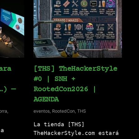
ara
[THS] TheHackerStyle
#0 | SNH +
…) —
RootedCon2026 |
AGENDA
orra
,
eventos
,
RootedCon
,
THS
La tienda [THS]
na
TheHackerStyle.com estará