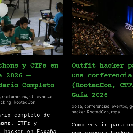
thons y CTFs en
Outfit hacker p
a 2026 —
una conferencia
dario Completo
(RootedCon, CTF
Guía 2026
,
conferencias
,
ctf
,
eventos
,
acking
,
RootedCon
bolsa
,
conferencias
,
eventos
,
g
hacker
,
RootedCon
,
ropa
ario completo de
hons, CTFs y
Cómo vestir para u
s hacker en España
conferencia hacker