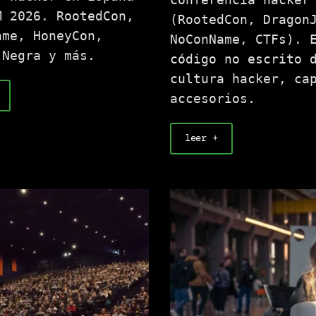
M 2026. RootedCon,
(RootedCon, Dragon
ame, HoneyCon,
NoConName, CTFs). 
 Negra y más.
código no escrito 
cultura hacker, ca
accesorios.
leer +