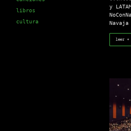
y LATA
libros
NoConN
cultura
Navaja
leer +