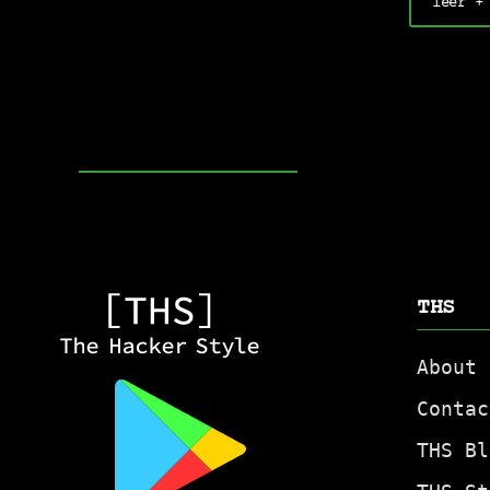
leer +
THS
About
Contac
THS Bl