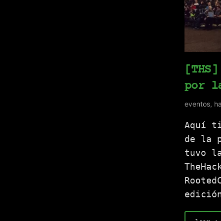
[THS]
por l
eventos
,
h
Aquí t
de la 
tuvo l
TheHac
Rooted
edició