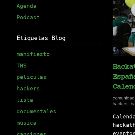
Agenda
Podcast
Etiquetas Blog
manifiesto
THS
Hacka
Españ
peliculas
Calen
hackers
comunidad
lista
hackers
,
h
documentales
Calend
musica
hackat
evento
canciones