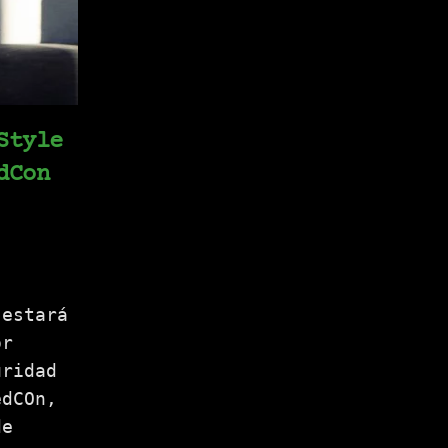
Style
dCon
 estará
or
uridad
edCOn,
de