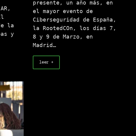
presente, un año más, en
JAR,
el mayor evento de
El
Ciberseguridad de España,
de la
la RootedCOn, los días 7,
pas y
8 y 9 de Marzo, en
Madrid…
leer +