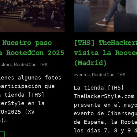
 Nuestro paso
[THS] TheHacker
a RootedCon 2025
visita la Roote
(Madrid)
ackers
,
RootedCon
,
THS
eventos
,
RootedCon
,
THS
ienes algunas fotos
participación que
La tienda [THS]
a tienda [THS]
TheHackerStyle.com
kerStyle en la
presente en el may
COn2025 (XV
evento de Ciberseg
n)…
de España, la Root
los días 7, 8 y 9 