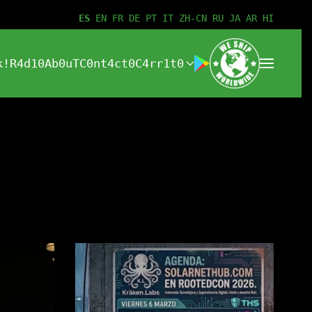
ES
EN
FR
DE
PT
IT
ZH-CN
RU
JA
AR
HI
k!
R4d10
Ab0uT
C0nt4ct0
C4rr1t0