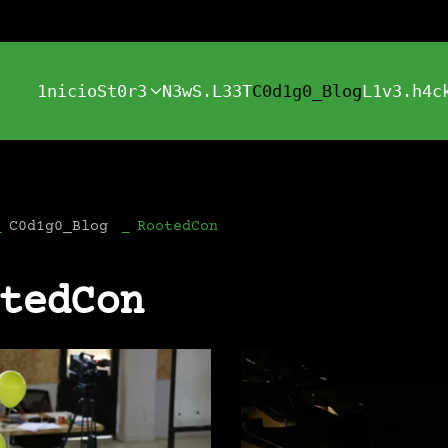
1nicio
St0r3
N3wS.L33T
C0d1g0_Blog
L1v3.h4c
C0d1g0_Blog
RootedCon
tedCon