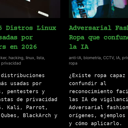
5 Distros Linux
Adversarial Fas
sadas por
Ropa que confun
rs en 2026
la IA
ker
,
hacking
,
linux
,
lista
,
anti-IA
,
biometria
,
CCTV
,
IA
,
pri
,
privacidad
ropa
 distribuciones
¿Existe ropa capaz
más usadas por
confundir al
s, pentesters y
reconocimiento fac
astas de privacidad
las IA de vigilanc
6. Kali, Parrot,
Adversarial fashio
 Qubes, BlackArch y
orígenes, ejemplos
y cómo aplicarlo.