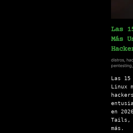
Las 1
Más U
Hacke
distros
,
hac
pentesting
Las 15
Linux 
hacker
entusi
en 202
Tails,
más.