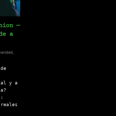
hion —
de a
vacidad
,
 de
ial y a
ia?
n:
 reales