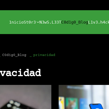
1nicio
St0r3
N3wS.L33T
C0d1g0_Blog
L1v3.h4c
C0d1g0_Blog
privacidad
vacidad