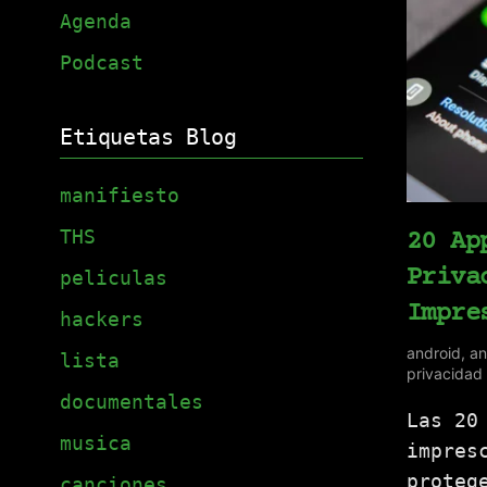
Agenda
Podcast
Etiquetas Blog
manifiesto
THS
20 Ap
Priva
peliculas
Impre
hackers
android
,
an
lista
privacidad
documentales
Las 20
musica
impres
proteg
canciones