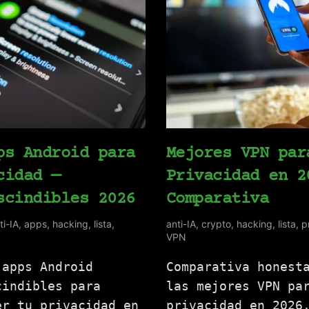
ps Android para
Mejores VPN par
cidad —
Privacidad en 2
scindibles 2026
Comparativa
ti-IA
,
apps
,
hacking
,
lista
,
anti-IA
,
crypto
,
hacking
,
lista
,
p
VPN
 apps Android
Comparativa honest
cindibles para
las mejores VPN pa
er tu privacidad en
privacidad en 2026