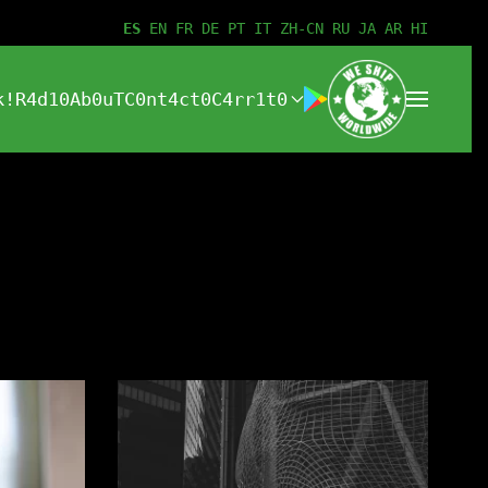
ES
EN
FR
DE
PT
IT
ZH-CN
RU
JA
AR
HI
k!
R4d10
Ab0uT
C0nt4ct0
C4rr1t0