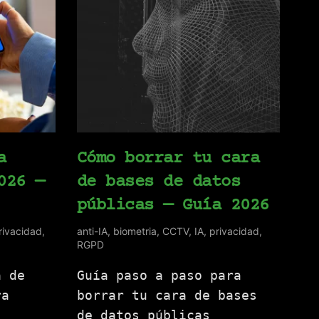
a
Cómo borrar tu cara
026 —
de bases de datos
públicas — Guía 2026
rivacidad
,
anti-IA
,
biometria
,
CCTV
,
IA
,
privacidad
,
RGPD
a de
Guía paso a paso para
ra
borrar tu cara de bases
.
de datos públicas