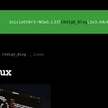
1nicio
St0r3
N3wS.L33T
C0d1g0_Blog
L1v3.h4c
C0d1g0_Blog
linux
ux