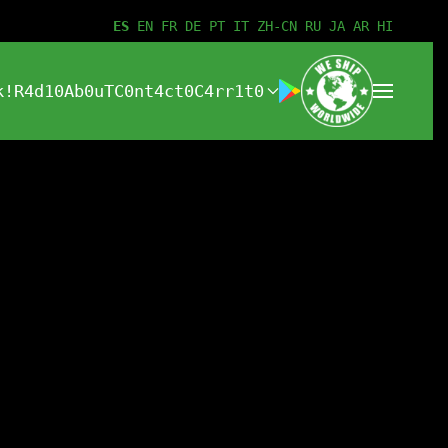
ES
EN
FR
DE
PT
IT
ZH-CN
RU
JA
AR
HI
k!
R4d10
Ab0uT
C0nt4ct0
C4rr1t0