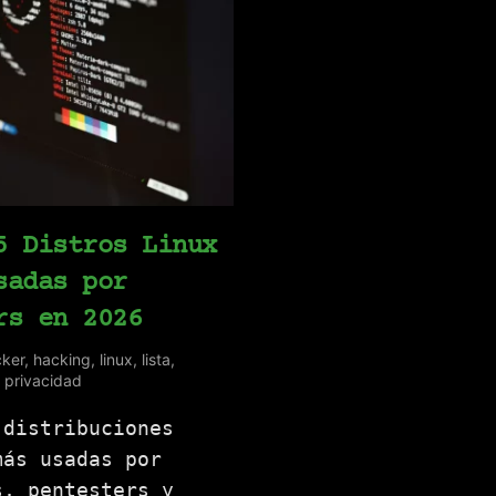
5 Distros Linux
sadas por
rs en 2026
ker
,
hacking
,
linux
,
lista
,
,
privacidad
 distribuciones
más usadas por
s, pentesters y