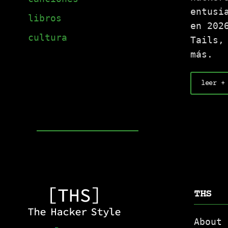
entusi
libros
en 202
cultura
Tails,
más.
leer +
THS
About