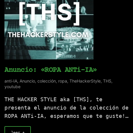
Anuncio: «ROPA ANTi-IA»
anti-IA
,
Anuncio
,
colección
,
ropa
,
TheHackerStyle
,
THS
,
youtube
THE HACKER STYLE aka [THS], te
presenta el anuncio de la colección de
ROPA ANTi-IA, esperamos que te guste!…
leer +