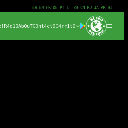
ES
EN
FR
DE
PT
IT
ZH-CN
RU
JA
AR
HI
k!
R4d10
Ab0uT
C0nt4ct0
C4rr1t0