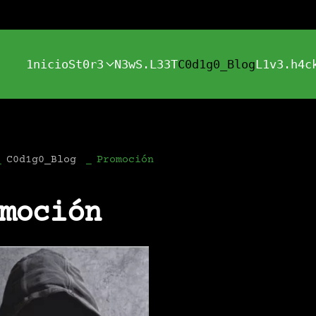
1nicio
St0r3
N3wS.L33T
C0d1g0_Blog
L1v3.h4c
C0d1g0_Blog
Promoción
moción