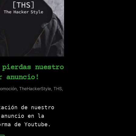
 pierdas nuestro
r anuncio!
romoción
,
TheHackerStyle
,
THS
,
tación de nuestro
 anuncio en la
orma de Youtube.