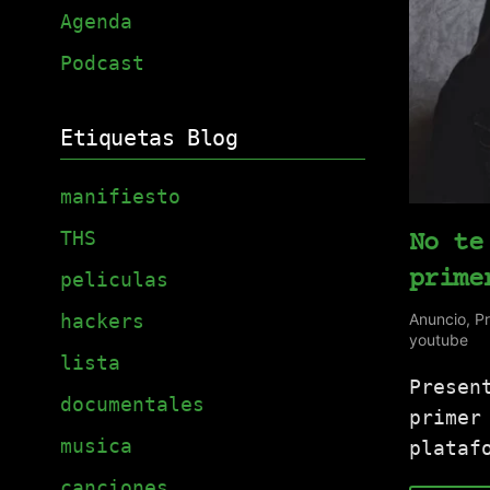
Agenda
Podcast
Etiquetas Blog
manifiesto
THS
No te
prime
peliculas
Anuncio
,
P
hackers
youtube
lista
Presen
documentales
primer
musica
plataf
canciones