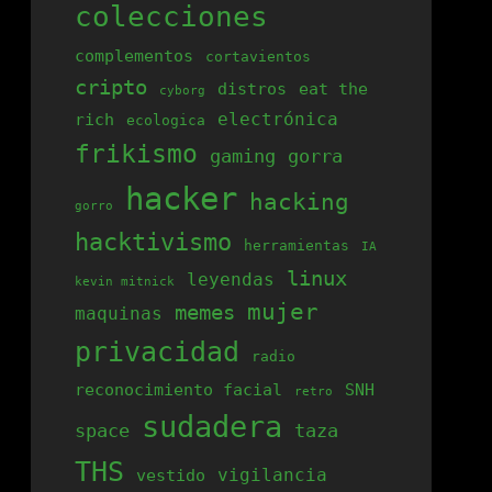
colecciones
complementos
cortavientos
cripto
distros
eat the
cyborg
electrónica
rich
ecologica
frikismo
gaming
gorra
hacker
hacking
gorro
hacktivismo
herramientas
IA
linux
leyendas
kevin mitnick
mujer
memes
maquinas
privacidad
radio
reconocimiento facial
SNH
retro
sudadera
space
taza
THS
vigilancia
vestido