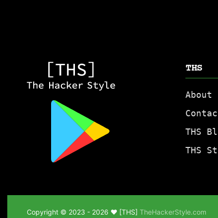
THS
About
Contac
THS Bl
THS St
Copyright © 2023 -
2026
♥
[THS]
TheHackerStyle.com