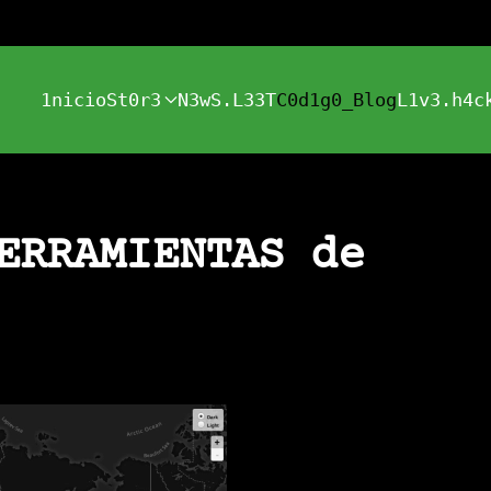
1nicio
St0r3
N3wS.L33T
C0d1g0_Blog
L1v3.h4c
ERRAMIENTAS de