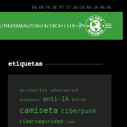
ES
EN
FR
DE
PT
IT
ZH-CN
RU
JA
AR
HI
k!
R4d10
Ab0uT
C0nt4ct0
C4rr1t0
etiquetas
accesorios
adversarial
anti-IA
bolsa
anonymous
camiseta
ciberpunk
ciberseguridad
code