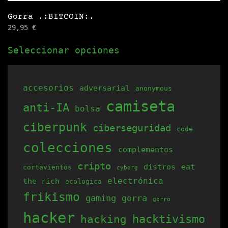
Gorra .:BITCOIN:.
29,95
€
Este
Seleccionar opciones
producto
tiene
múltiples
accesorios
adversarial
anonymous
variantes.
camiseta
anti-IA
bolsa
Las
opciones
ciberpunk
ciberseguridad
code
se
colecciones
complementos
pueden
cripto
elegir
distros
eat
cortavientos
cyborg
electrónica
the rich
en
ecologica
frikismo
la
gaming
gorra
gorro
página
hacker
hacking
hacktivismo
de