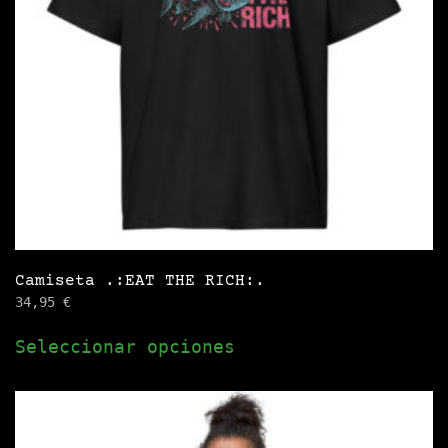
elegir
en
la
página
de
producto
Camiseta .:EAT THE RICH:.
34,95
€
Este
Seleccionar opciones
producto
tiene
múltiples
variantes.