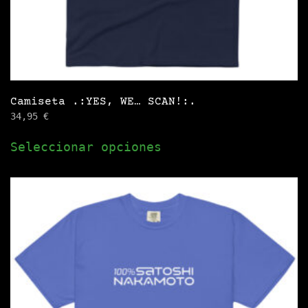
Camiseta .:YES, WE… SCAN!:.
34,95
€
Este
Seleccionar opciones
producto
tiene
múltiples
variantes.
Las
opciones
se
pueden
elegir