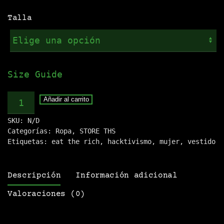
Talla
Size Guide
Vestido
Añadir al carrito
.:EAT
SKU:
N/D
THE
Categorías:
Ropa
,
STORE THS
RICH:.
Etiquetas:
eat the rich
,
hacktivismo
,
mujer
,
vestido
cantidad
Descripción
Información adicional
Valoraciones (0)