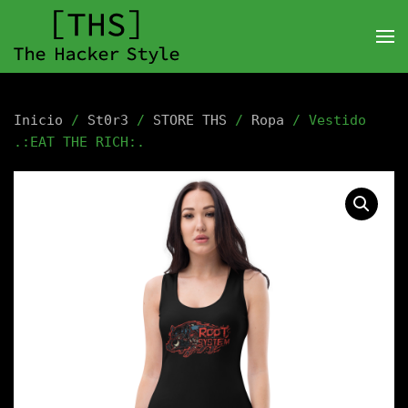
Inicio
/
St0r3
/
STORE THS
/
Ropa
/ Vestido
.:EAT THE RICH:.